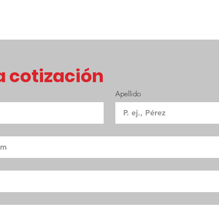
 cotización
Apellido