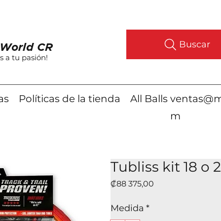
Buscar
World CR
s a tu pasión!
as
Políticas de la tienda
All Balls
ventas@m
m
Tubliss kit 18 o 2
Precio
₡88 375,00
Medida
*