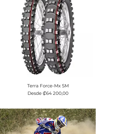
Terra Force-Mx SM
Precio de oferta
Desde
₡64 200,00