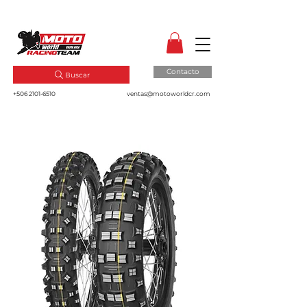
MotoWorld CR
Dale gas a tu pasión!
Contacto
Buscar
+506 2101-6510
ventas@motoworldcr.com