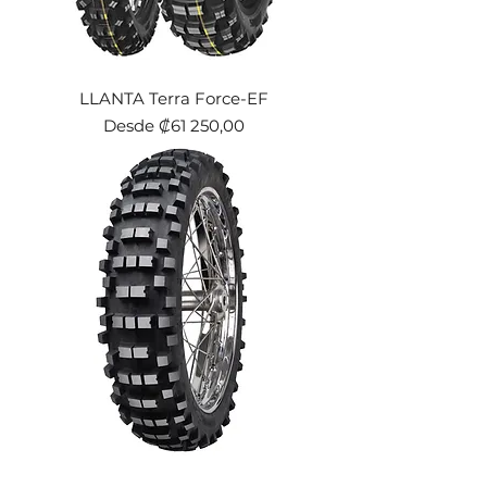
LLANTA Terra Force-EF
Precio de oferta
Desde
₡61 250,00