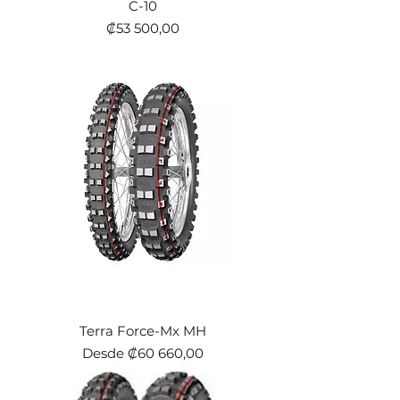
C-10
Precio
₡53 500,00
Terra Force-Mx MH
Precio de oferta
Desde
₡60 660,00