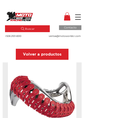
MotoWorld CR
Dale gas a tu pasión!
Contacto
Buscar
+506 2101-6510
ventas@motoworldcr.com
Volver a productos