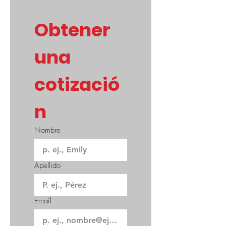
Obtener 
una 
cotizació
n
Nombre
Apellido
Email