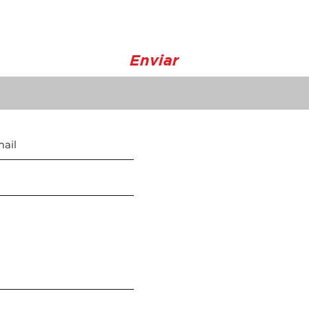
Enviar
Horario de Atención
Lunes - Viernes
8:30 a 5:00 p.m
Sábado: 9 a. m. - 12 m.d
Domingo: cerrado
REALIZAMOS ENVIOS A TOD