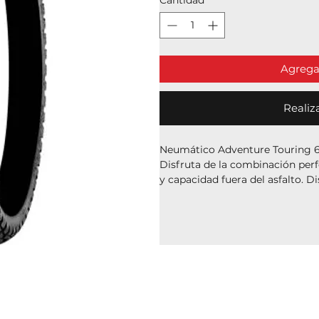
Agregar
Realiz
Neumático Adventure Touring 6
Disfruta de la combinación per
y capacidad fuera del asfalto. 
y 40% aventura
, este neumátic
Snow)
ofrece un rendimiento c
en caminos de grava, permitiénd
cualquier ruta.
Su banda de rodadura con gran
flecha proporciona una excelente
mejorando el agarre tanto en re
superficies mojadas.
✅ Excelente desempeño en carre