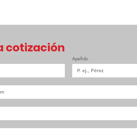
✅ Máxima estabilidad en rectas 
✅ Excelente agarre en condici
✅ Clasificación M+S para mayor 
🏍️🌎✨
 cotización
Apellido