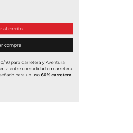
 al carrito
ar compra
0/40 para Carretera y Aventura
fecta entre comodidad en carretera
Diseñado para un uso
60% carretera
o con clasificación
M+S (Mud &
onfiable tanto en pavimento como
ote viajar con total seguridad en
des bloques en forma de punta de
 tracción, estabilidad y control,
ctas como en curvas, incluso sobre
tera y caminos de grava.