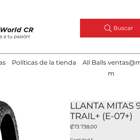
Buscar
World CR
s a tu pasión!
as
Políticas de la tienda
All Balls
ventas@m
m
LLANTA MITAS 
TRAIL+ (E-07+)
Precio
₡73 738,00
Cantidad
*