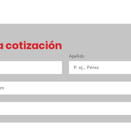
 cotización
Apellido