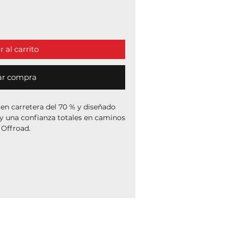
 al carrito
ar compra
 en carretera del 70 % y diseñado
y una confianza totales en caminos
Offroad.
dura de compuestos múltiples con
segura el máximo agarre y
uperficies.
tas Adventure Touring de doble