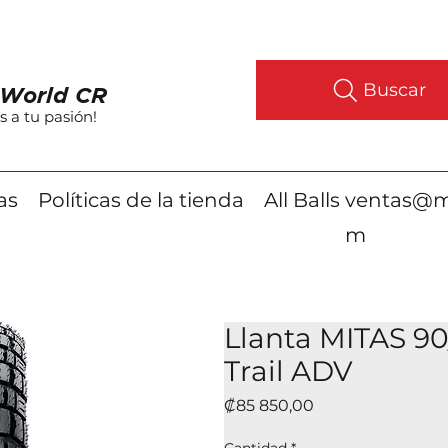
Buscar
World CR
s a tu pasión!
as
Políticas de la tienda
All Balls
ventas@m
m
Llanta MITAS 90
Trail ADV
Precio
₡85 850,00
Cantidad
*