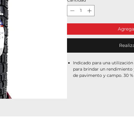
Agregar
Realiz
Indicado para una utilización
para brindar un rendimiento 
de pavimento y campo. 30 % 
Tecnología de banda de roda
un dibujo longitudinal que a
durabilidad en todo tipo de s
Recomendado para motocicle
utilización.