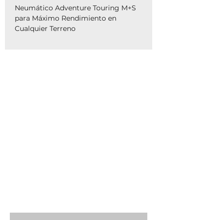
Neumático Adventure Touring M+S
para Máximo Rendimiento en
Cualquier Terreno
Diseñado para motociclistas que
buscan aventura sin límites, este
neumático ofrece un equilibrio
perfecto entre carretera y off-road,
con una orientación de uso del
30%
carretera y 70% terrenos exigentes
.
Su certificación
M+S (Mud & Snow)
garantiza un excelente desempeño
en barro, nieve y superficies de baja
adherencia.
El avanzado diseño de la banda de
rodadura, con bloques redondeados
y un patrón agresivo longitudinal,
proporciona una tracción
excepcional en terrenos blandos,
embarrados, rocosos y de grava,
manteniendo al mismo tiempo una
conducción estable y segura sobre