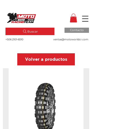
MotoWorld CR
Dale gas a tu pasión!
Contacto
Buscar
+506 2101-6510
ventas@motoworldcr.com
Volver a productos