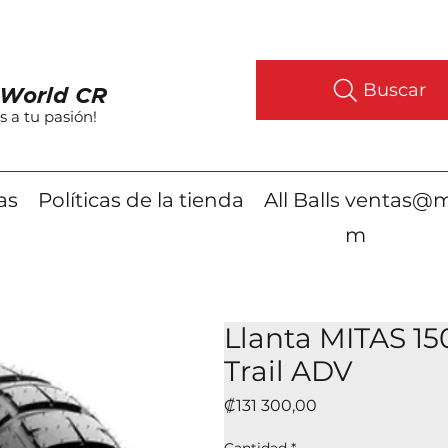
Buscar
World CR
s a tu pasión!
as
Políticas de la tienda
All Balls
ventas@m
m
Llanta MITAS 15
Trail ADV
Precio
₡131 300,00
Cantidad
*