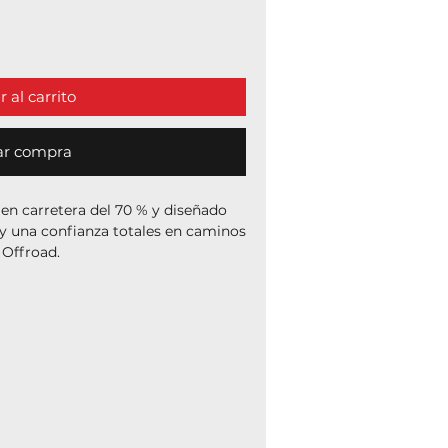
 al carrito
ar compra
 en carretera del 70 % y diseñado
y una confianza totales en caminos
Offroad.
dura de compuestos múltiples con
segura el máximo agarre y
uperficies.
tas Adventure Touring de doble