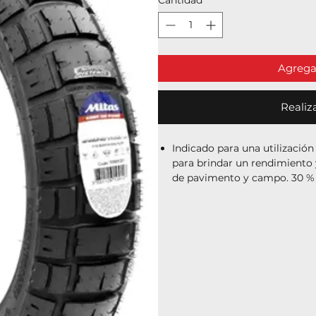
Agregar
Realiz
Indicado para una utilización
para brindar un rendimiento 
de pavimento y campo. 30 % 
Tecnología de banda de roda
un dibujo longitudinal que a
durabilidad en todo tipo de s
Recomendado para motocicle
utilización.