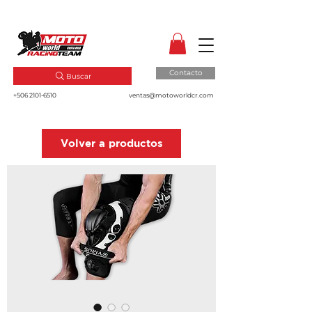
MotoWorld CR
Dale gas a tu pasión!
Contacto
Buscar
+506 2101-6510
ventas@motoworldcr.com
Volver a productos