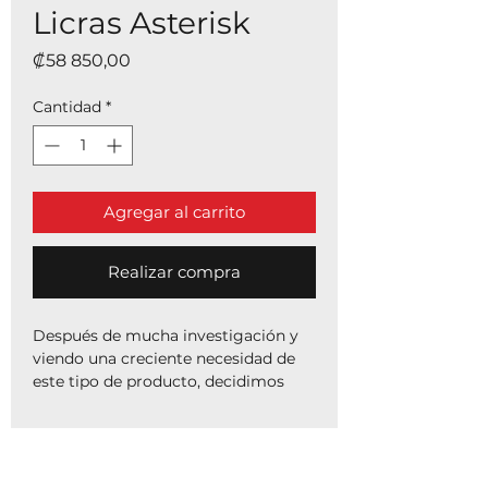
Licras Asterisk
Precio
₡58 850,00
Cantidad
*
Agregar al carrito
Realizar compra
Después de mucha investigación y
viendo una creciente necesidad de
este tipo de producto, decidimos
diseñar algo funcionalmente mejor
en un producto de rodilleras para
deportistas. Anteriormente, los
productos disponibles consistían en