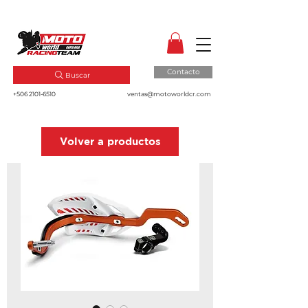
MotoWorld CR
Dale gas a tu pasión!
Contacto
Buscar
+506 2101-6510
ventas@motoworldcr.com
Volver a productos