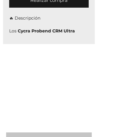
Realizar compra
🔥 Descripción
Los
Cycra Probend CRM Ultra
combinan
protección extrema,
ajuste preciso y diseño profesional
,
ideales para riders exigentes.
⚡ Características
Diseño
Probend Dip™
que
mejora la movilidad de las manos
Abrazaderas
CRM Ultra
con
máxima fijación y mejor espacio
libre
Barra CNC en
aluminio 6061
: más
resistente y ligera
Montaje elevado que evita
interferencias con cables y
mangueras
Sistema
Index Bolt
: ajuste seguro