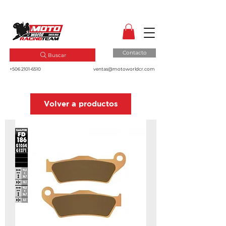
MotoWorld CR
Dale gas a tu pasión!
Contacto
Buscar
+506 2101-6510
ventas@motoworldcr.com
Volver a productos