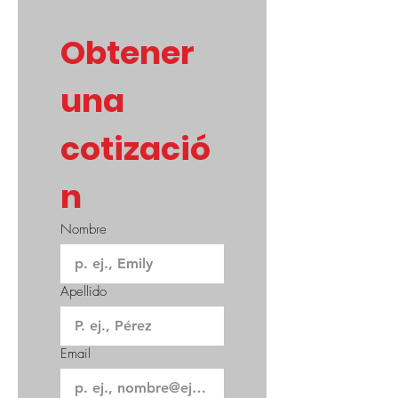
Obtener 
una 
cotizació
n
Nombre
Apellido
Email