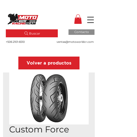
MotoWorld CR
Dale gas a tu pasión!
Contacto
Buscar
+506 2101-6510
ventas@motoworldcr.com
Volver a productos
Custom Force