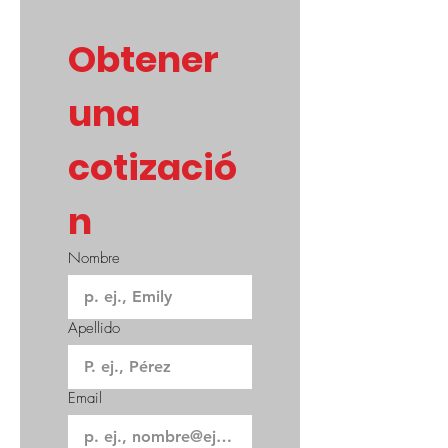
Obtener 
una 
cotizació
n
Nombre
Apellido
Email