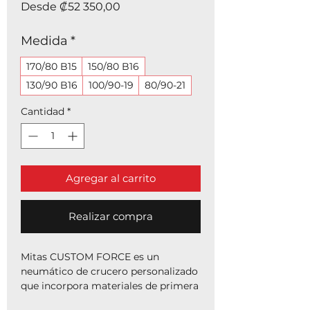
Precio
Desde
₡52 350,00
de
oferta
Medida
*
170/80 B15
150/80 B16
130/90 B16
100/90-19
80/90-21
Cantidad
*
Agregar al carrito
Realizar compra
Mitas CUSTOM FORCE es un
neumático de crucero personalizado
que incorpora materiales de primera
calidad y una carcasa robusta para