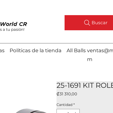
Buscar
World CR
s a tu pasión!
as
Políticas de la tienda
All Balls
ventas@m
m
25-1691 KIT RO
Precio
₡31 310,00
Cantidad
*