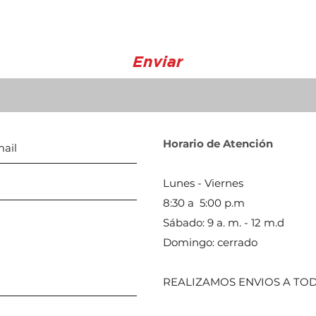
🔹 Trike (3 ruedas)
Tri Glide Ultra
Freewheeler
🔹 V-Rod
Enviar
Night Rod Special
V-Rod Muscle
📌 Años:
2008–2017
🔹 Street Series
XG500
Horario de Atención
XG750
📌 Años:
2015–2020
Lunes - Viernes
8:30 a 5:00 p.m
Sábado: 9 a. m. - 12 m.d
Domingo: cerrado
REALIZAMOS ENVIOS A TOD