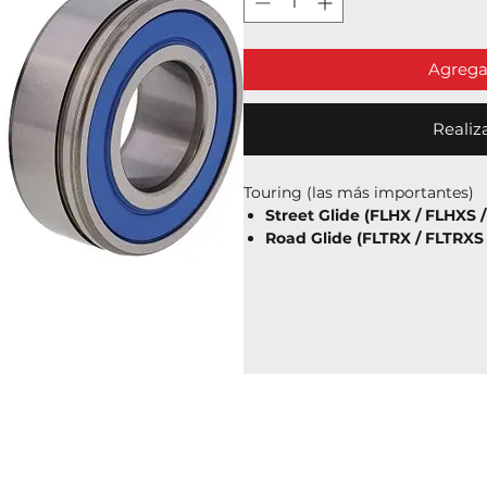
Agregar
Realiz
Touring (las más importantes)
Street Glide (FLHX / FLHXS /
Road Glide (FLTRX / FLTRXS 
Electra Glide (FLHT)
Road King (FLHR)
Ultra Limited (FLHTK)
📌 Años:
2008–2025
👉 Las más comunes para este 
🔹 Softail (modernas y clásicas)
Fat Boy (FLFB / FLSTF)
Heritage Classic (FLHC)
Breakout (FXBR)
Street Bob (FXBB)