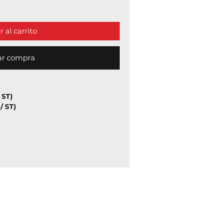
 al carrito
ar compra
 ST)
/ ST)
tipo de rodamiento