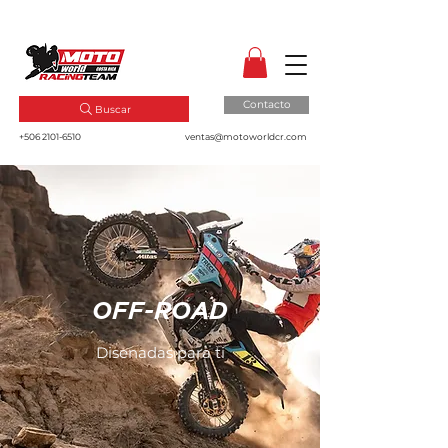
MotoWorld CR
Dale gas a tu pasión!
Contacto
Buscar
+506 2101-6510
ventas@motoworldcr.com
OFF-ROAD
Disenadas para ti