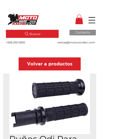
MotoWorld CR
Dale gas a tu pasión!
Contacto
Buscar
+506 2101-6510
ventas@motoworldcr.com
Volver a productos