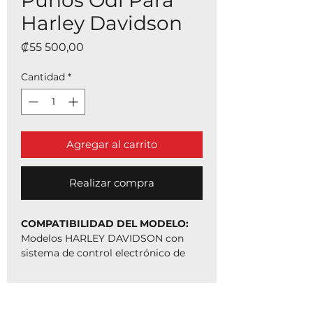
Puños Odi Para
Harley Davidson
Precio
₡55 500,00
Cantidad
*
Agregar al carrito
Realizar compra
COMPATIBILIDAD DEL MODELO:
Modelos HARLEY DAVIDSON con
sistema de control electrónico de
tracción (TBW) y manillar de 1
pulgada.
DISEÑADO PARA ADAPTARSE A
LOS MODELOS HD TBW DE LOS