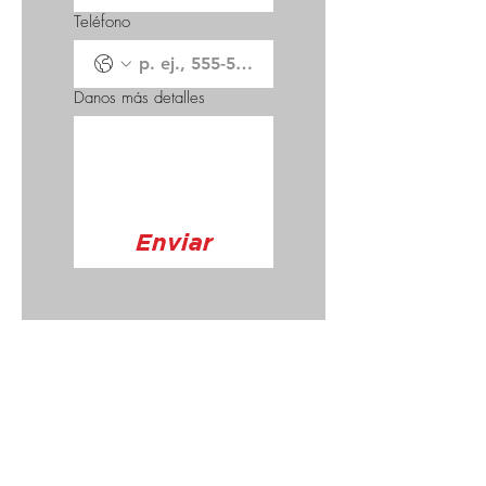
diámetro
Teléfono
Hecho en EE. UU.
Danos más detalles
Enviar