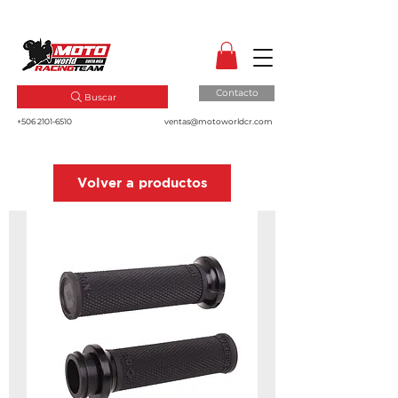
MotoWorld CR
Dale gas a tu pasión!
Contacto
Buscar
+506 2101-6510
ventas@motoworldcr.com
Volver a productos