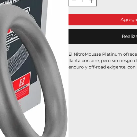
Agregar
Realiz
El NitroMousse Platinum ofrece
llanta con aire, pero sin riesgo
enduro y off-road exigente, con
calor y mayor durabilidad, ideal 
terrenos extremos.