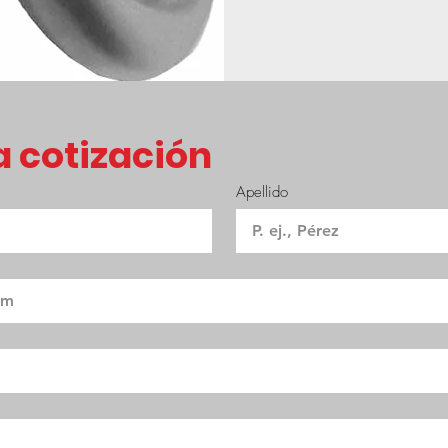
 cotización
Apellido