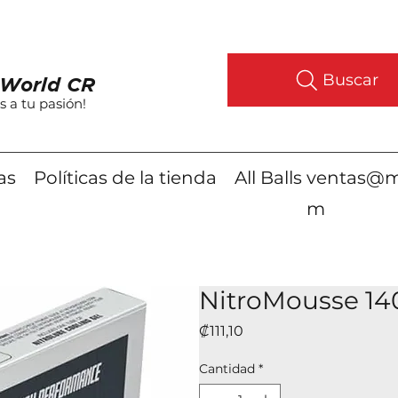
Buscar
World CR
s a tu pasión!
as
Políticas de la tienda
All Balls
ventas@m
m
NitroMousse 14
Precio
₡111,10
Cantidad
*