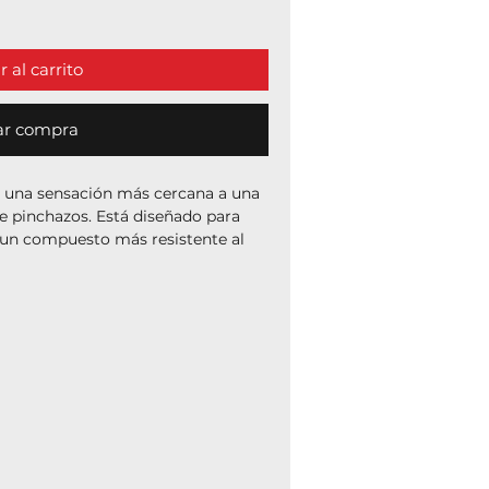
 al carrito
ar compra
 una sensación más cercana a una
 de pinchazos. Está diseñado para
 un compuesto más resistente al
para largas rutas, piedras, raíces y