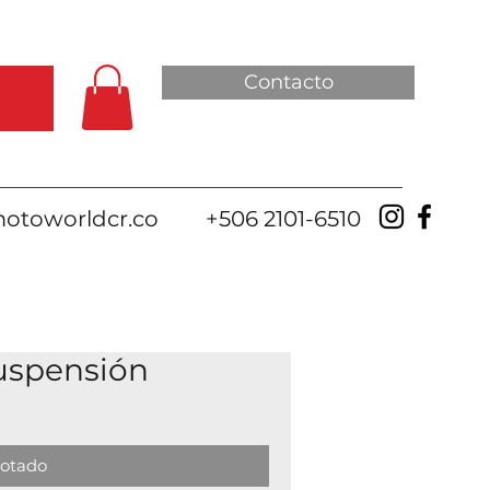
Contacto
otoworldcr.co
+506 2101-6510
uspensión
otado