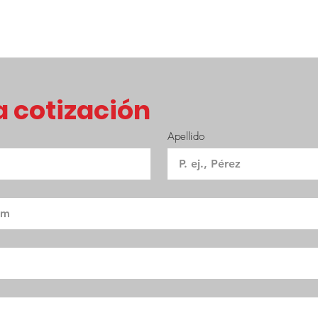
 cotización
Apellido