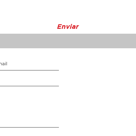
Enviar
Horario de Atención
Lunes - Viernes
8:30 a 5:00 p.m
Sábado: 9 a. m. - 12 m.d
Domingo: cerrado
REALIZAMOS ENVIOS A TOD