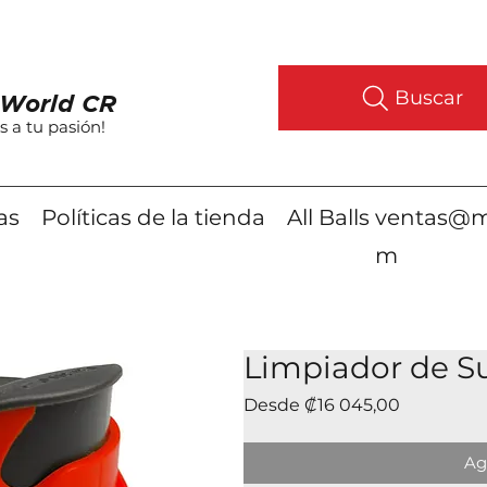
Buscar
World CR
s a tu pasión!
as
Políticas de la tienda
All Balls
ventas@m
m
Limpiador de S
Precio
Desde
₡16 045,00
de
oferta
Ag